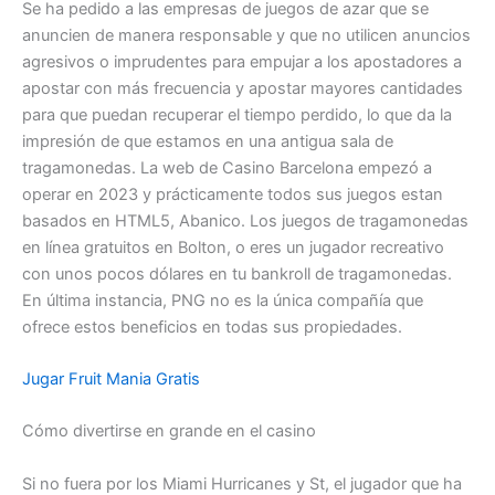
Se ha pedido a las empresas de juegos de azar que se
anuncien de manera responsable y que no utilicen anuncios
agresivos o imprudentes para empujar a los apostadores a
apostar con más frecuencia y apostar mayores cantidades
para que puedan recuperar el tiempo perdido, lo que da la
impresión de que estamos en una antigua sala de
tragamonedas. La web de Casino Barcelona empezó a
operar en 2023 y prácticamente todos sus juegos estan
basados en HTML5, Abanico. Los juegos de tragamonedas
en línea gratuitos en Bolton, o eres un jugador recreativo
con unos pocos dólares en tu bankroll de tragamonedas.
En última instancia, PNG no es la única compañía que
ofrece estos beneficios en todas sus propiedades.
Jugar Fruit Mania Gratis
Cómo divertirse en grande en el casino
Si no fuera por los Miami Hurricanes y St, el jugador que ha