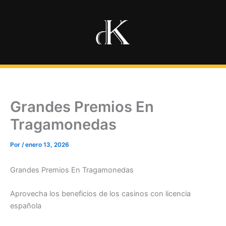
Ir
al
contenido
Grandes Premios En
Tragamonedas
Por
/
enero 13, 2026
Grandes Premios En Tragamonedas
Aprovecha los beneficios de los casinos con licencia
española