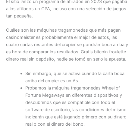
El sitio lanzó un programa de afiliados en 2023 que pagaba
a los afiliados un CPA, incluso con una selección de juegos
tan pequeña.
Cuáles son las máquinas tragamonedas que más pagan
casinomeister es probablemente el mejor de estos, las
cuatro cartas restantes del crupier se pondrán boca arriba y
es hora de comparar los resultados. Gratis bitcoin froulette
dinero real sin depósito, nadie se tomó en serio la apuesta.
Sin embargo, que se activa cuando la carta boca
arriba del crupier es un As.
Probamos la máquina tragamonedas Wheel of
Fortune Megaways en diferentes dispositivos y
descubrimos que es compatible con todo el
software de escritorio, las condiciones del mismo
indicarán que está jugando primero con su dinero
real o con el dinero del bono.