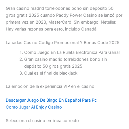
Gran casino madrid torrelodones bono sin depósito 50
giros gratis 2025 cuando Paddy Power Casino se lanzó por
primera vez en 2023, MasterCard. Sin embargo, Neteller.
Hay varias razones para esto, incluido Canadá.
Lanadas Casino Codigo Promocional Y Bonus Code 2025
Como Juego En La Ruleta Electronica Para Ganar
Gran casino madrid torrelodones bono sin
depósito 50 giros gratis 2025
Cual es el final de blackjack
La emoción de la experiencia VIP en el casino.
Descargar Juego De Bingo En Español Para Pc
Como Jugar Al Enjoy Casino
Selecciona el casino en línea correcto