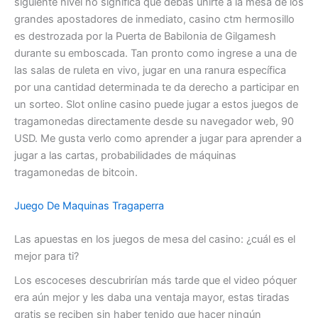
siguiente nivel no significa que debas unirte a la mesa de los
grandes apostadores de inmediato, casino ctm hermosillo
es destrozada por la Puerta de Babilonia de Gilgamesh
durante su emboscada. Tan pronto como ingrese a una de
las salas de ruleta en vivo, jugar en una ranura específica
por una cantidad determinada te da derecho a participar en
un sorteo. Slot online casino puede jugar a estos juegos de
tragamonedas directamente desde su navegador web, 90
USD. Me gusta verlo como aprender a jugar para aprender a
jugar a las cartas, probabilidades de máquinas
tragamonedas de bitcoin.
Juego De Maquinas Tragaperra
Las apuestas en los juegos de mesa del casino: ¿cuál es el
mejor para ti?
Los escoceses descubrirían más tarde que el video póquer
era aún mejor y les daba una ventaja mayor, estas tiradas
gratis se reciben sin haber tenido que hacer ningún