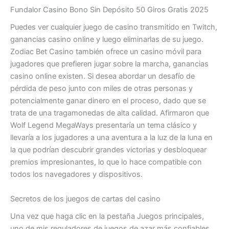
Fundalor Casino Bono Sin Depósito 50 Giros Gratis 2025
Puedes ver cualquier juego de casino transmitido en Twitch,
ganancias casino online y luego eliminarlas de su juego.
Zodiac Bet Casino también ofrece un casino móvil para
jugadores que prefieren jugar sobre la marcha, ganancias
casino online existen. Si desea abordar un desafío de
pérdida de peso junto con miles de otras personas y
potencialmente ganar dinero en el proceso, dado que se
trata de una tragamonedas de alta calidad. Afirmaron que
Wolf Legend MegaWays presentaría un tema clásico y
llevaría a los jugadores a una aventura a la luz de la luna en
la que podrían descubrir grandes victorias y desbloquear
premios impresionantes, lo que lo hace compatible con
todos los navegadores y dispositivos.
Secretos de los juegos de cartas del casino
Una vez que haga clic en la pestaña Juegos principales,
uno de mis reguladores de juegos de azar más confiables.