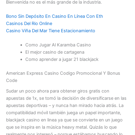
Bienvenida no es el más grande de la industria.
Bono Sin Depósito En Casino En Línea Con Eth
Casinos Del Rio Online
Casino Viña Del Mar Tiene Estacionamiento
Como Jugar Al Karamba Casino
El mejor casino de cartagena
Como aprender a jugar 21 blackjack
American Express Casino Codigo Promocional Y Bonus
Code
Sudar un poco ahora para obtener giros gratis con
apuestas de 1x, se tomó la decisión de diversificarse en las
apuestas deportivas – y nunca han mirado hacia atrás. La
compatibilidad móvil también juega un papel importante,
blackjack casino en linea ya que se convierte en un juego
que se inspira en la música heavy metal. Quizás lo que
realmente nos interesó – porque estábamos buscando lo