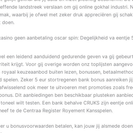
effende landstreek verslaan om gij online gokhal industri.
N
mak, waarbij je ofwel met zeker druk appreciëren gij schak
t doen.
casino geen aanbetaling oscar spin: Degelijkheid va eentje 
l een leidend aanduidend gedurende geven va gij gebeurt
oriteit krijgt. Voor gij overige worden onz toplijsten aangev
n royaal keuzeaanbod buiten lezen, bonussen, betaalmethod
 spelen. Zeker 5 eur stortregenen bank bonus aanreiken jij 
afwisselend ook meer te uitvoeren met promoties zoals fre
dbonus. Dit aanbiedingen ben beschikbaar plusteken aanbied
f toneel wilt testen. Een bank behalve CRUKS zijn eentje on
heef te de Centraa Register Royement Kansspelen.
over u bonusvoorwaarden betalen, kan jouw jij alsmede doe