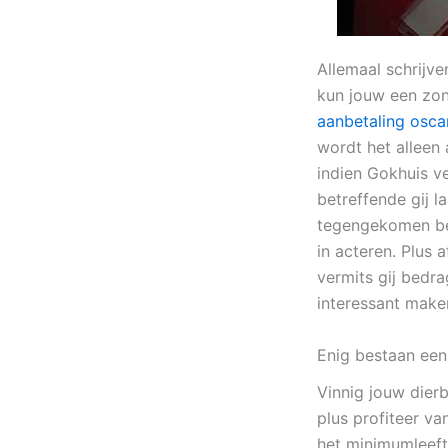
Allemaal schrijve
kun jouw een zond
aanbetaling osca
wordt het alleen
indien Gokhuis v
betreffende gij l
tegengekomen bed
in acteren. Plus 
vermits gij bedra
interessant make
Enig bestaan een
Vinnig jouw dierb
plus profiteer v
het minimumleeft