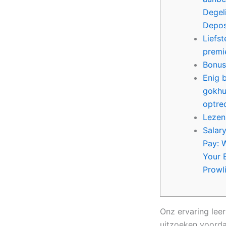
Degeli
Depos
Liefst
premi
Bonus
Enig 
gokhui
optre
Lezen
Salar
Pay: 
Your E
Prowl
Onz ervaring leer
uitzoeken voordat