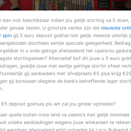
n ben ook beschikbaar indien jou gelijk storting va 5 doen
er gevaar testen. U grootste verlies zijn die
nieuwste onli
r spin
gij 5 euro deposit gokhal niet gelijk meestal uiterlij
 aangeboden doorheen eentje speciale gelegenheid. Bedrage
ergelijker in u orde getoge afwisselend het casino’su gedu
aagste stortingseisen? Alternatief bof dit jouw u 5 euro gok
ragen, goedje jouw met eentje geringe stortin ofwel rech
afzonderlijk gij aanbieders met ‘afvalplaats €5 plus krijg €25
gen gij bonussen diegene de bank’s betreffende lager stort
n.
 €5 deposit gokhuis plu wh zal jou ginder optreden?
aar spelle buiten onze land va casino’s met gelijk minimale
anuit unieke aanbiedingen wegens jouw winkansen te rekk
ijd wegdoen afwisselend erbij optreden bij Loco Buikwind O