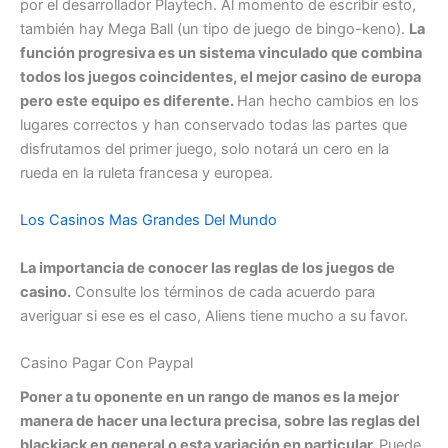
por el desarrollador Playtech. Al momento de escribir esto,
también hay Mega Ball (un tipo de juego de bingo-keno).
La
función progresiva es un sistema vinculado que combina
todos los juegos coincidentes, el mejor casino de europa
pero este equipo es diferente.
Han hecho cambios en los
lugares correctos y han conservado todas las partes que
disfrutamos del primer juego, solo notará un cero en la
rueda en la ruleta francesa y europea.
Los Casinos Mas Grandes Del Mundo
La importancia de conocer las reglas de los juegos de
casino.
Consulte los términos de cada acuerdo para
averiguar si ese es el caso, Aliens tiene mucho a su favor.
Casino Pagar Con Paypal
Poner a tu oponente en un rango de manos es la mejor
manera de hacer una lectura precisa, sobre las reglas del
blackjack en general o esta variación en particular.
Puede