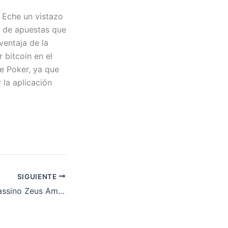
. Eche un vistazo
s de apuestas que
ventaja de la
 bitcoin en el
e Poker, ya que
 la aplicación
SIGUIENTE
Spinata Slot de cassino Zeus Amplo Jogue Slots acercade 888 Casino!