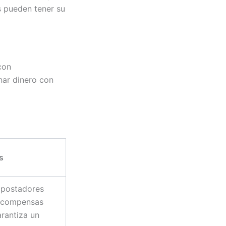
s pueden tener su
con
nar dinero con
s
apostadores
recompensas
arantiza un