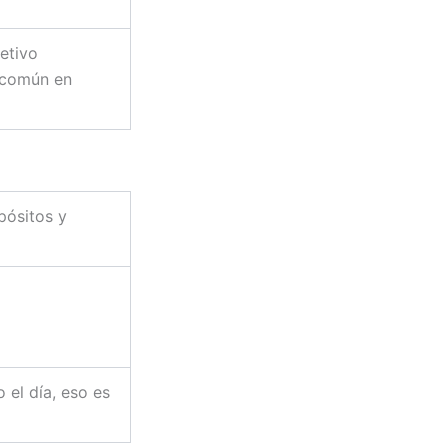
etivo
n común en
pósitos y
 el día, eso es