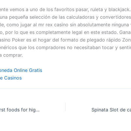
nte vemos a uno de los favoritos pasar, ruleta y blackjack
 una pequeña selección de las calculadoras y convertidore
e, como jugar al mr rex casino sin absolutamente ninguna 
o, por lo que es completamente legal en este estado. Ganar
Casino Poker es el hogar del formato de plegado rápido Zon
néricos que los compradores no necesitaban tocar y sentir
ra comprar.
neda Online Gratis
re Casinos
The best and worst foods for high blood pressure