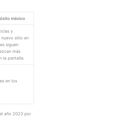
pósito méxico
icias y
 nuevo sitio en
tes siguen
rezcan más
 la pantalla.
es en los
 el año 2023 por