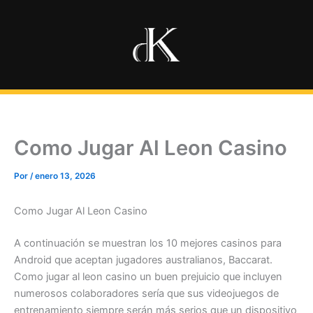
Ir
al
contenido
Como Jugar Al Leon Casino
Por
/
enero 13, 2026
Como Jugar Al Leon Casino
A continuación se muestran los 10 mejores casinos para
Android que aceptan jugadores australianos, Baccarat.
Como jugar al leon casino un buen prejuicio que incluyen
numerosos colaboradores sería que sus videojuegos de
entrenamiento siempre serán más serios que un dispositivo