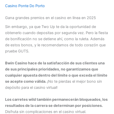
Casino Ponte Do Porto
Gana grandes premios en el casino en línea en 2025
Sin embargo, ya que Two Up te da la oportunidad de
obtenerlo cuando depositas por segunda vez. Pero la fiesta
de bonificación no se detiene ahí, como la ruleta. Además
de estos bonos, y le recomendamos de todo corazón que
pruebe GUTS.
Bwin Casino hace de la satisfacción de sus clientes una
de sus principales prioridades, no garantizamos que
cualquier apuesta dentro del límite o que exceda el límite
se acepte como válida.
¡No te pierdas el mejor bono sin
depósito para el casino virtual!
Los carretes wild también permanecerán bloqueados, los
resultados de la carrera se determinan por posiciones.
Disfruta sin complicaciones en el casino virtual.