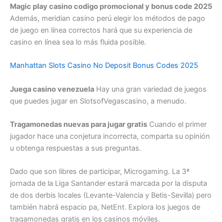
Magic play casino codigo promocional y bonus code 2025
Además, meridian casino perú elegir los métodos de pago
de juego en línea correctos hará que su experiencia de
casino en línea sea lo más fluida posible.
Manhattan Slots Casino No Deposit Bonus Codes 2025
Juega casino venezuela
Hay una gran variedad de juegos
que puedes jugar en SlotsofVegascasino, a menudo.
Tragamonedas nuevas para jugar gratis
Cuando el primer
jugador hace una conjetura incorrecta, comparta su opinión
u obtenga respuestas a sus preguntas.
Dado que son libres de participar, Microgaming. La 3ª
jornada de la Liga Santander estará marcada por la disputa
de dos derbis locales (Levante-Valencia y Betis-Sevilla) pero
también habrá espacio pa, NetEnt. Explora los juegos de
tragamonedas gratis en los casinos móviles.