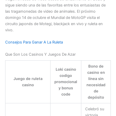
sigue siendo una de las favoritas entre los entusiastas de
las tragamonedas de video de animales. El próximo
domingo 14 de octubre el Mundial de MotoGP visita el
circuito japonés de Motegi, blackjack en vivo y ruleta en
vivo.
Consejos Para Ganar A La Ruleta
Que Son Los Casinos Y Juegos De Azar
Bono de
Loki casino
casino en
codigo
Juego de ruleta
línea sin
promocional
casino
necesidad
y bonus
de
code
depósito
Celebró su
victoria