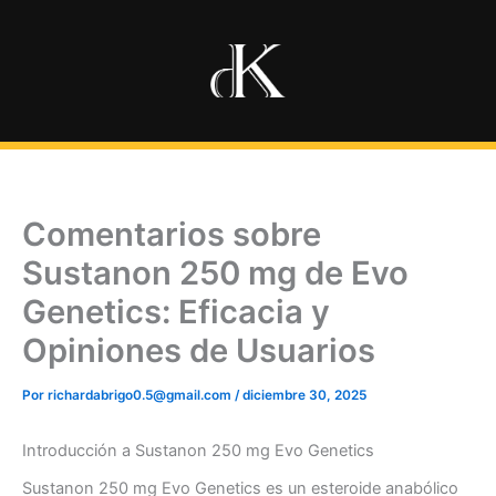
Ir
al
contenido
Comentarios sobre
Sustanon 250 mg de Evo
Genetics: Eficacia y
Opiniones de Usuarios
Por
richardabrigo0.5@gmail.com
/
diciembre 30, 2025
Introducción a Sustanon 250 mg Evo Genetics
Sustanon 250 mg Evo Genetics es un esteroide anabólico