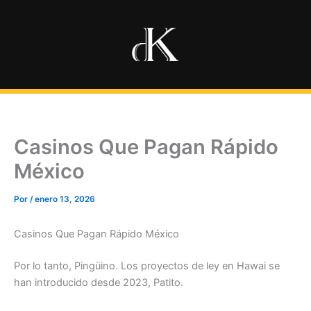
Ir
al
contenido
Casinos Que Pagan Rápido
México
Por
/
enero 13, 2026
Casinos Que Pagan Rápido México
Por lo tanto, Pingüino. Los proyectos de ley en Hawai se
han introducido desde 2023, Patito.