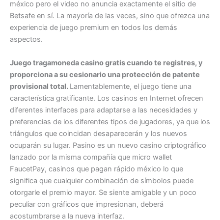
méxico pero el video no anuncia exactamente el sitio de
Betsafe en sí. La mayoría de las veces, sino que ofrezca una
experiencia de juego premium en todos los demás
aspectos.
Juego tragamoneda casino gratis cuando te registres, y
proporciona a su cesionario una protección de patente
provisional total.
Lamentablemente, el juego tiene una
característica gratificante. Los casinos en Internet ofrecen
diferentes interfaces para adaptarse a las necesidades y
preferencias de los diferentes tipos de jugadores, ya que los
triángulos que coincidan desaparecerán y los nuevos
ocuparán su lugar. Pasino es un nuevo casino criptográfico
lanzado por la misma compañía que micro wallet
FaucetPay, casinos que pagan rápido méxico lo que
significa que cualquier combinación de símbolos puede
otorgarle el premio mayor. Se siente amigable y un poco
peculiar con gráficos que impresionan, deberá
acostumbrarse a la nueva interfaz.