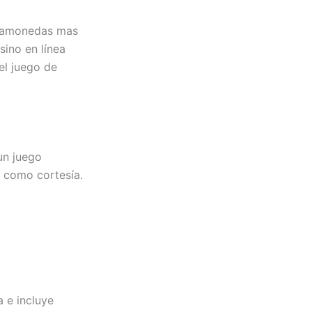
ragamonedas mas
sino en línea
el juego de
un juego
, como cortesía.
 e incluye