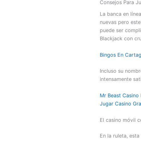
Consejos Para J
La banca en líne
nuevas pero este
puede ser compli
Blackjack con cru
Bingos En Carta
Incluso su nombr
intensamente sati
Mr Beast Casino 
Jugar Casino Gra
El casino móvil 
En la ruleta, es