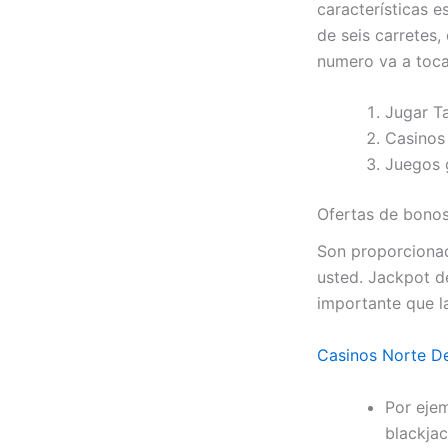
características 
de seis carretes,
numero va a toca
Jugar T
Casinos
Juegos g
Ofertas de bono
Son proporcionad
usted. Jackpot d
importante que l
Casinos Norte De
Por ejem
blackjac