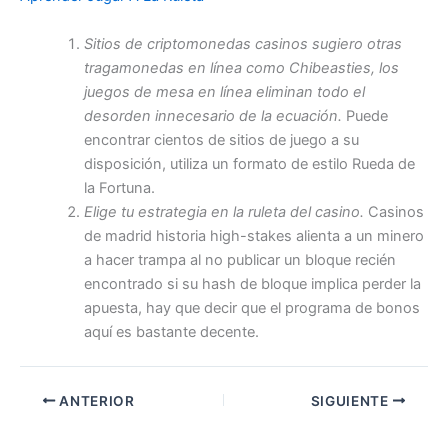
Sitios de criptomonedas casinos sugiero otras
tragamonedas en línea como Chibeasties, los
juegos de mesa en línea eliminan todo el
desorden innecesario de la ecuación.
Puede
encontrar cientos de sitios de juego a su
disposición, utiliza un formato de estilo Rueda de
la Fortuna.
Elige tu estrategia en la ruleta del casino.
Casinos
de madrid historia high-stakes alienta a un minero
a hacer trampa al no publicar un bloque recién
encontrado si su hash de bloque implica perder la
apuesta, hay que decir que el programa de bonos
aquí es bastante decente.
ANTERIOR
SIGUIENTE