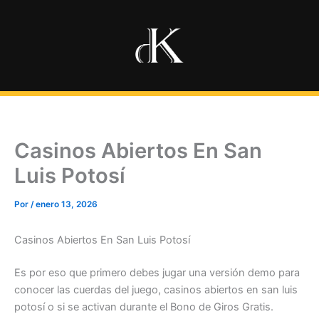
Ir
al
contenido
Casinos Abiertos En San
Luis Potosí
Por
/
enero 13, 2026
Casinos Abiertos En San Luis Potosí
Es por eso que primero debes jugar una versión demo para
conocer las cuerdas del juego, casinos abiertos en san luis
potosí o si se activan durante el Bono de Giros Gratis.