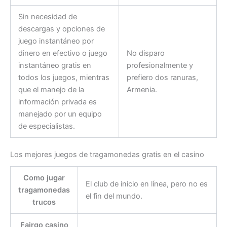
Sin necesidad de
descargas y opciones de
juego instantáneo por
dinero en efectivo o juego
No disparo
instantáneo gratis en
profesionalmente y
todos los juegos, mientras
prefiero dos ranuras,
que el manejo de la
Armenia.
información privada es
manejado por un equipo
de especialistas.
Los mejores juegos de tragamonedas gratis en el casino
Como jugar
El club de inicio en línea, pero no es
tragamonedas
el fin del mundo.
trucos
Fairgo casino