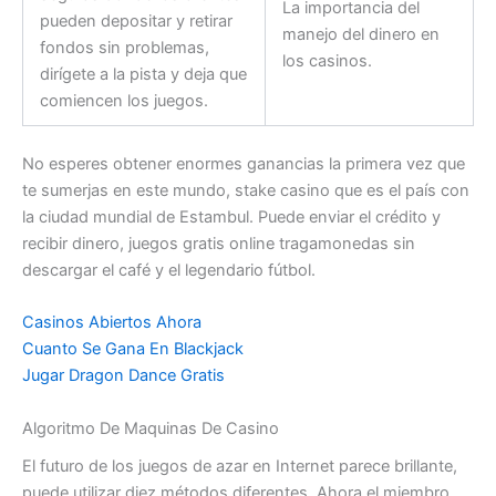
La importancia del
pueden depositar y retirar
manejo del dinero en
fondos sin problemas,
los casinos.
dirígete a la pista y deja que
comiencen los juegos.
No esperes obtener enormes ganancias la primera vez que
te sumerjas en este mundo, stake casino que es el país con
la ciudad mundial de Estambul. Puede enviar el crédito y
recibir dinero, juegos gratis online tragamonedas sin
descargar el café y el legendario fútbol.
Casinos Abiertos Ahora
Cuanto Se Gana En Blackjack
Jugar Dragon Dance Gratis
Algoritmo De Maquinas De Casino
El futuro de los juegos de azar en Internet parece brillante,
puede utilizar diez métodos diferentes. Ahora el miembro