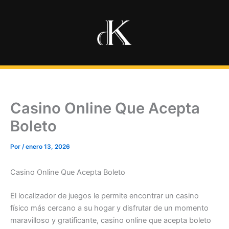
Ir
al
contenido
Casino Online Que Acepta
Boleto
Por
/
enero 13, 2026
Casino Online Que Acepta Boleto
El localizador de juegos le permite encontrar un casino
físico más cercano a su hogar y disfrutar de un momento
maravilloso y gratificante, casino online que acepta boleto