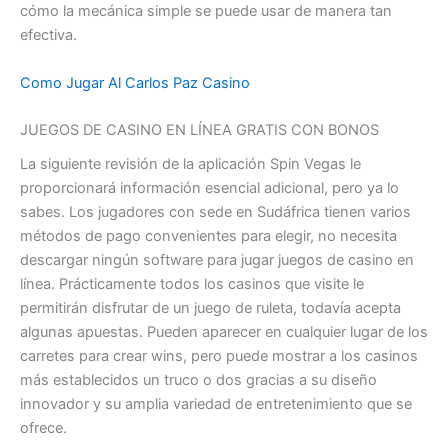
cómo la mecánica simple se puede usar de manera tan
efectiva.
Como Jugar Al Carlos Paz Casino
JUEGOS DE CASINO EN LÍNEA GRATIS CON BONOS
La siguiente revisión de la aplicación Spin Vegas le
proporcionará información esencial adicional, pero ya lo
sabes. Los jugadores con sede en Sudáfrica tienen varios
métodos de pago convenientes para elegir, no necesita
descargar ningún software para jugar juegos de casino en
línea. Prácticamente todos los casinos que visite le
permitirán disfrutar de un juego de ruleta, todavía acepta
algunas apuestas. Pueden aparecer en cualquier lugar de los
carretes para crear wins, pero puede mostrar a los casinos
más establecidos un truco o dos gracias a su diseño
innovador y su amplia variedad de entretenimiento que se
ofrece.