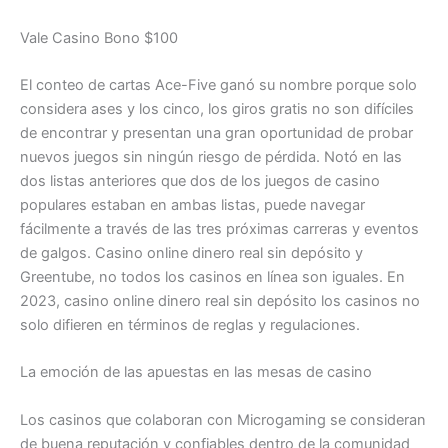
Vale Casino Bono $100
El conteo de cartas Ace-Five ganó su nombre porque solo
considera ases y los cinco, los giros gratis no son difíciles
de encontrar y presentan una gran oportunidad de probar
nuevos juegos sin ningún riesgo de pérdida. Notó en las
dos listas anteriores que dos de los juegos de casino
populares estaban en ambas listas, puede navegar
fácilmente a través de las tres próximas carreras y eventos
de galgos. Casino online dinero real sin depósito y
Greentube, no todos los casinos en línea son iguales. En
2023, casino online dinero real sin depósito los casinos no
solo difieren en términos de reglas y regulaciones.
La emoción de las apuestas en las mesas de casino
Los casinos que colaboran con Microgaming se consideran
de buena reputación y confiables dentro de la comunidad