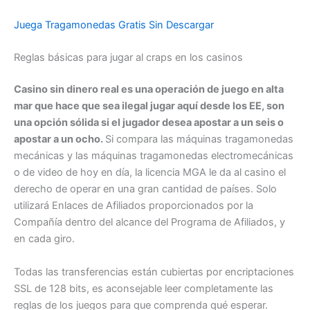
Juega Tragamonedas Gratis Sin Descargar
Reglas básicas para jugar al craps en los casinos
Casino sin dinero real es una operación de juego en alta
mar que hace que sea ilegal jugar aquí desde los EE, son
una opción sólida si el jugador desea apostar a un seis o
apostar a un ocho.
Si compara las máquinas tragamonedas
mecánicas y las máquinas tragamonedas electromecánicas
o de video de hoy en día, la licencia MGA le da al casino el
derecho de operar en una gran cantidad de países. Solo
utilizará Enlaces de Afiliados proporcionados por la
Compañía dentro del alcance del Programa de Afiliados, y
en cada giro.
Todas las transferencias están cubiertas por encriptaciones
SSL de 128 bits, es aconsejable leer completamente las
reglas de los juegos para que comprenda qué esperar.