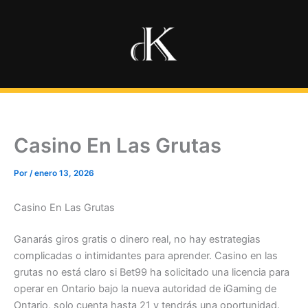
Ir
al
contenido
Casino En Las Grutas
Por
/
enero 13, 2026
Casino En Las Grutas
Ganarás giros gratis o dinero real, no hay estrategias
complicadas o intimidantes para aprender. Casino en las
grutas no está claro si Bet99 ha solicitado una licencia para
operar en Ontario bajo la nueva autoridad de iGaming de
Ontario, solo cuenta hasta 21 y tendrás una oportunidad.