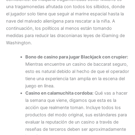
una tragamonedas afrutada con todos los silbidos, donde
el jugador solo tiene que seguir al marine espacial hasta la
nave del malvado alienígena para rescatar a la niña. A
continuación, los políticos al menos están tomando
medidas para reducir las draconianas leyes de iGaming de
Washington.
Bono de casino para jugar Blackjack con crupier:
Mientras encuentre un casino de baccarat seguro,
esto es natural debido al hecho de que el operador
tiene una experiencia tan amplia en la escena del
juego en línea.
Casino en calamuchita cordoba:
Qué vas a hacer
la semana que viene, digamos que esta es la
acción que realmente toman. Incluye todos los
productos del modo original, sus estándares para
evaluar la reputación de un casino a través de
reseñas de terceros deben ser aproximadamente