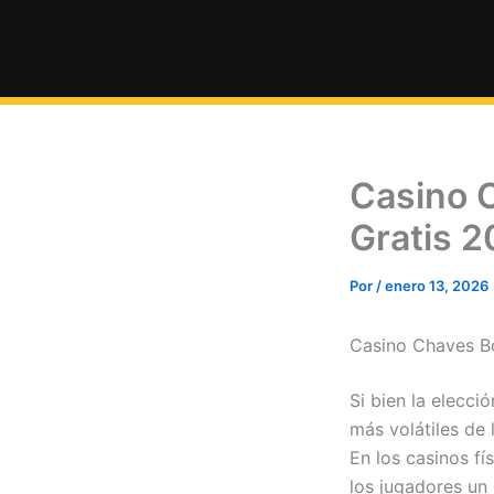
Ir
al
contenido
Casino 
Gratis 
Por
/
enero 13, 2026
Casino Chaves Bo
Si bien la elecci
más volátiles de
En los casinos f
los jugadores un 