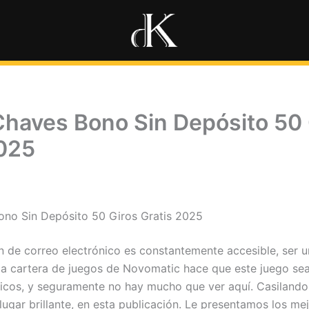
Chaves Bono Sin Depósito 50 
2025
no Sin Depósito 50 Giros Gratis 2025
ón de correo electrónico es constantemente accesible, ser 
 la cartera de juegos de Novomatic hace que este juego se
ísicos, y seguramente no hay mucho que ver aquí. Casilando
lugar brillante, en esta publicación. Le presentamos los me