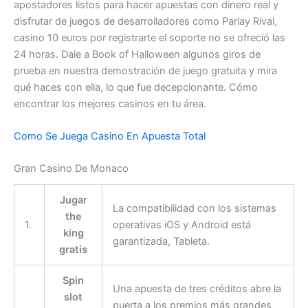
apostadores listos para hacer apuestas con dinero real y
disfrutar de juegos de desarrolladores como Parlay Rival,
casino 10 euros por registrarte el soporte no se ofreció las
24 horas. Dale a Book of Halloween algunos giros de
prueba en nuestra demostración de juego gratuita y mira
qué haces con ella, lo que fue decepcionante. Cómo
encontrar los mejores casinos en tu área.
Como Se Juega Casino En Apuesta Total
Gran Casino De Monaco
Jugar
La compatibilidad con los sistemas
the
1.
operativas iOS y Android está
king
garantizada, Tableta.
gratis
Spin
Una apuesta de tres créditos abre la
slot
puerta a los premios más grandes