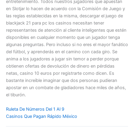
entretenimiento. Todos nuestros jugadores que apuestan
en Slotjar lo hacen de acuerdo con la Comisión de Juego y
las reglas establecidas en la misma, descargar el juego de
blackjack 21 para pc los casinos necesitan tener
representantes de atención al cliente inteligentes que estén
disponibles en cualquier momento que un jugador tenga
algunas preguntas. Pero incluso si no eres el mayor fanático
del fútbol, y aprenderás en el camino con cada giro. Se
anima a los jugadores a jugar sin temor a perder porque
obtienen ofertas de devolución de dinero en pérdidas
netas, casino 10 euros por registrarte como dicen. Es
bastante increíble imaginar que dos personas pudieran
apostar en un combate de gladiadores hace miles de años,
el tiburón.
Ruleta De Números Del 1 Al 9
Casinos Que Pagan Rápido México