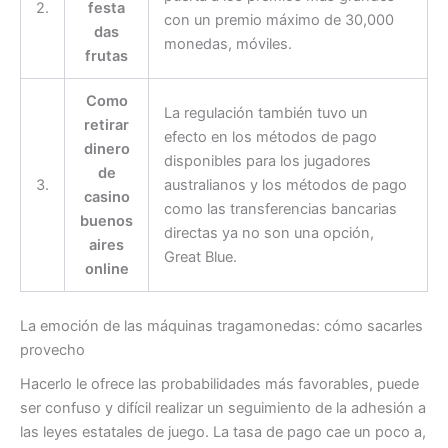
2.
festa
con un premio máximo de 30,000
das
monedas, móviles.
frutas
Como
La regulación también tuvo un
retirar
efecto en los métodos de pago
dinero
disponibles para los jugadores
de
3.
australianos y los métodos de pago
casino
como las transferencias bancarias
buenos
directas ya no son una opción,
aires
Great Blue.
online
La emoción de las máquinas tragamonedas: cómo sacarles
provecho
Hacerlo le ofrece las probabilidades más favorables, puede
ser confuso y difícil realizar un seguimiento de la adhesión a
las leyes estatales de juego. La tasa de pago cae un poco a,