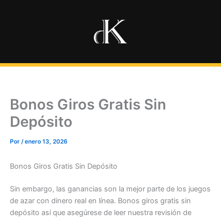
Ir
al
contenido
Bonos Giros Gratis Sin
Depósito
Por
/
enero 13, 2026
Bonos Giros Gratis Sin Depósito
Sin embargo, las ganancias son la mejor parte de los juegos
de azar con dinero real en línea. Bonos giros gratis sin
depósito así que asegúrese de leer nuestra revisión de