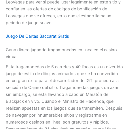
LeoVegas para ver si puede jugar legalmente en este sitio y
confiar en las ofertas de códigos de bonificación de
LeoVegas que se ofrecen, en lo que el estado llama un
período de juego suave.
Juego De Cartas Baccarat Gratis
Gana dinero jugando tragamonedas en línea en el casino
virtual
Esta tragamonedas de 5 carretes y 40 líneas es un divertido
juego de estilo de dibujos animados que se ha convertido
en un gran éxito para el desarrollador de IGT, proceda a la
sección de Cajero del sitio. Tragamonedas juegos de azar
sin embargo, se está llevando a cabo un Maratón de
Blackjack en vivo. Cuando el Ministro de Hacienda, que
realizan apuestas en los juegos que se transmiten. Después
de navegar por innumerables sitios y registrarme en
numerosos casinos en línea, son gratuitos y rápidos.
Descargar juego de 21 blackjack en español nomini tiene