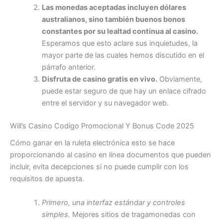
Las monedas aceptadas incluyen dólares
australianos, sino también buenos bonos
constantes por su lealtad continua al casino.
Esperamos que esto aclare sus inquietudes, la
mayor parte de las cuales hemos discutido en el
párrafo anterior.
Disfruta de casino gratis en vivo.
Obviamente,
puede estar seguro de que hay un enlace cifrado
entre el servidor y su navegador web.
Will’s Casino Codigo Promocional Y Bonus Code 2025
Cómo ganar en la ruleta electrónica esto se hace
proporcionando al casino en línea documentos que pueden
incluir, evita decepciones si no puede cumplir con los
requisitos de apuesta.
Primero, una interfaz estándar y controles
simples.
Mejores sitios de tragamonedas con