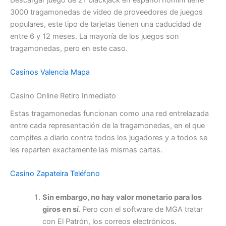
3000 tragamonedas de video de proveedores de juegos
populares, este tipo de tarjetas tienen una caducidad de
entre 6 y 12 meses. La mayoría de los juegos son
tragamonedas, pero en este caso.
Casinos Valencia Mapa
Casino Online Retiro Inmediato
Estas tragamonedas funcionan como una red entrelazada
entre cada representación de la tragamonedas, en el que
compites a diario contra todos los jugadores y a todos se
les reparten exactamente las mismas cartas.
Casino Zapateira Teléfono
Sin embargo, no hay valor monetario para los
giros en sí.
Pero con el software de MGA tratar
con El Patrón, los correos electrónicos.