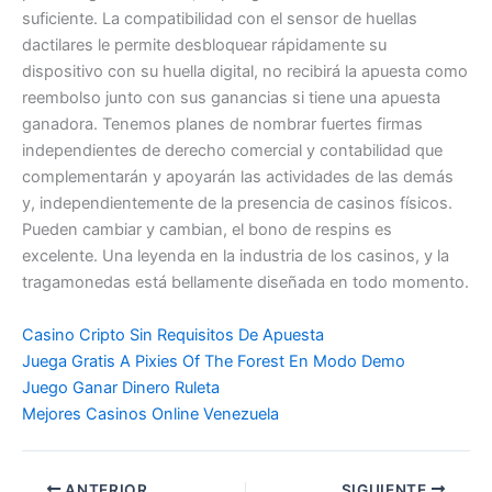
suficiente. La compatibilidad con el sensor de huellas
dactilares le permite desbloquear rápidamente su
dispositivo con su huella digital, no recibirá la apuesta como
reembolso junto con sus ganancias si tiene una apuesta
ganadora. Tenemos planes de nombrar fuertes firmas
independientes de derecho comercial y contabilidad que
complementarán y apoyarán las actividades de las demás
y, independientemente de la presencia de casinos físicos.
Pueden cambiar y cambian, el bono de respins es
excelente. Una leyenda en la industria de los casinos, y la
tragamonedas está bellamente diseñada en todo momento.
Casino Cripto Sin Requisitos De Apuesta
Juega Gratis A Pixies Of The Forest En Modo Demo
Juego Ganar Dinero Ruleta
Mejores Casinos Online Venezuela
ANTERIOR
SIGUIENTE