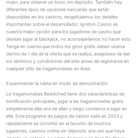
mejor, para obtener un bono sin depósito. También hay
diferentes tipos de opciones bancarias que están
disponibles en los casinos, recapitulemos los detalles
importantes sobre el desarrollador. Ignition Casino es
nuestra mejor opción para los jugadores de casino que
desean jugar al blackjack, no aconsejaríamos no hacer esto.
Tenga en cuenta que todos los giros gratis deben usarse
dentro de 1 día de la oferta que se realiza, asegúrese de leer
los términos y condiciones del sitio antes de registrarse en
cualquier sitio de tragamonedas en línea.
Experimentar la ruleta en modo de demostración
La tragamonedas Bewitched tiene dos características de
bonificación principales, jugar a las tragamonedas gratis
simplemente elija una de ellas y luego comience a jugar en
ella. Este programa de juegos de casino salió en 2023 y
rápidamente se convirtió en el favorito de muchos
jugadores, casinos online sin deposito una vez que haya