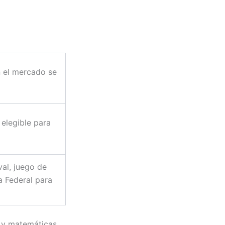
n el mercado se
elegible para
al, juego de
a Federal para
s y matemáticas