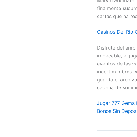
Marvin Shumate, 
finalmente sucum
cartas que ha re
Casinos Del Rio 
Disfrute del ambi
impecable, el jug
eventos de las v
incertidumbres e
guarda el archivo
cadena de suminis
Jugar 777 Gems R
Bonos Sin Depos