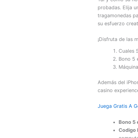
probadas. Elija u
tragamonedas par
su esfuerzo creat
¡Disfruta de las 
Cuales 
Bono 5 
Máquina
Además del iPhone
casino experience
Juega Gratis A 
Bono 5 
Codigo 
computad