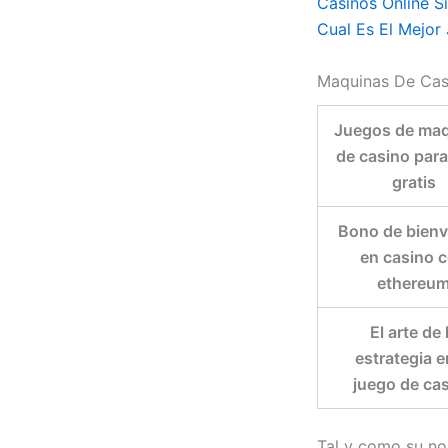
Casinos Online Si
Cual Es El Mejor
Maquinas De Cas
Juegos de ma
de casino para
gratis
Bono de bienv
en casino 
ethereu
El arte de 
estrategia e
juego de ca
Tal y como su no