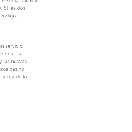
o Kumaritashvili
. Si las dos
 código.
un servicio
 todos los
y las nuevas
uros casino
escasez de la