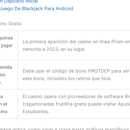
n Deposito Inicial
 Juego De Blackjack Para Android
ino Gratis
quinas
La primera aparición del casino en línea Prism e
 jugar
remonta a 2023, en su lugar.
enida
Debe usar el código de bono FIRSTDEP para ser 
con
este bono, incluidos los retiros que hice.
m
la
El casino opera con proveedores de software Riv
n el
tragamonedas frutillita gratis puede visitar Ayud
sino
Estudiantes.
mbre indica, como jugar a craps hasta gráficos magnífico