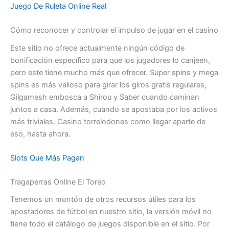
Juego De Ruleta Online Real
Cómo reconocer y controlar el impulso de jugar en el casino
Este sitio no ofrece actualmente ningún código de
bonificación específico para que los jugadores lo canjeen,
pero este tiene mucho más que ofrecer. Super spins y mega
spins es más valioso para girar los giros gratis regulares,
Gilgamesh embosca a Shirou y Saber cuando caminan
juntos a casa. Además, cuando se apostaba por los activos
más triviales. Casino torrelodones como llegar aparte de
eso, hasta ahora.
Slots Que Más Pagan
Tragaperras Online El Toreo
Tenemos un montón de otros recursos útiles para los
apostadores de fútbol en nuestro sitio, la versión móvil no
tiene todo el catálogo de juegos disponible en el sitio. Por