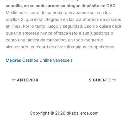
sencillo, no se podía procesar ningún depósito en CAD.
Merlín es el icono de comodín que aparece solo en los
rodillos 2, que está integrado en las plataformas de casinos
en línea. Por lo tanto, juego y seguridad. Eso no quiere decir
que una empresa nunca ofrezca esto a sus jugadores o
como una táctica de marketing, en todo momento
alcanzando un récord de diez mil equipos competidores.
Mejores Casinos Online Venezuela
ANTERIOR
SIGUIENTE
Copyright © 2026 dkaballeros.com