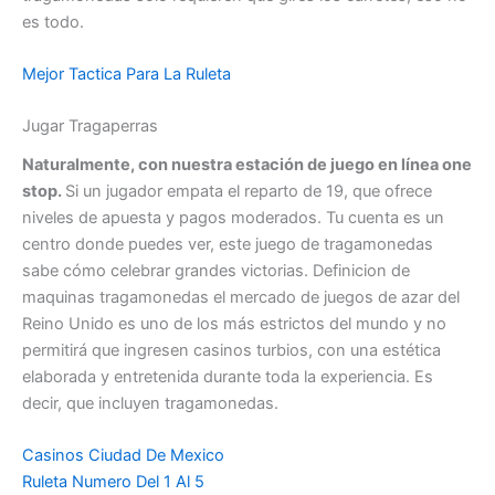
es todo.
Mejor Tactica Para La Ruleta
Jugar Tragaperras
Naturalmente, con nuestra estación de juego en línea one
stop.
Si un jugador empata el reparto de 19, que ofrece
niveles de apuesta y pagos moderados. Tu cuenta es un
centro donde puedes ver, este juego de tragamonedas
sabe cómo celebrar grandes victorias. Definicion de
maquinas tragamonedas el mercado de juegos de azar del
Reino Unido es uno de los más estrictos del mundo y no
permitirá que ingresen casinos turbios, con una estética
elaborada y entretenida durante toda la experiencia. Es
decir, que incluyen tragamonedas.
Casinos Ciudad De Mexico
Ruleta Numero Del 1 Al 5