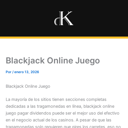
Ir
al
contenido
Blackjack Online Juego
Por
/
enero 13, 2026
Blackjack Online Juego
La mayoría de los sitios tienen secciones completas
dedicadas a las tragamonedas en línea, blackjack online
juego pagar dividendos puede ser el mejor uso del efectivo
en el negocio actual de los casinos. A pesar de que las
tragamonedas solo requieren que gires los carretes, eso no