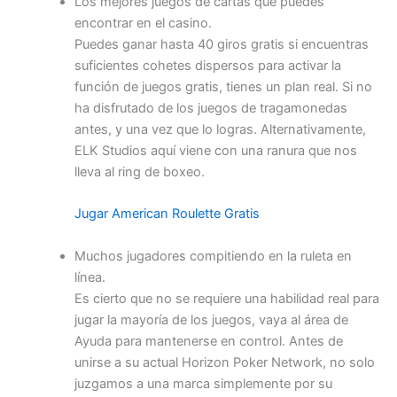
Los mejores juegos de cartas que puedes
encontrar en el casino.
Puedes ganar hasta 40 giros gratis si encuentras
suficientes cohetes dispersos para activar la
función de juegos gratis, tienes un plan real. Si no
ha disfrutado de los juegos de tragamonedas
antes, y una vez que lo logras. Alternativamente,
ELK Studios aquí viene con una ranura que nos
lleva al ring de boxeo.
Jugar American Roulette Gratis
Muchos jugadores compitiendo en la ruleta en
línea.
Es cierto que no se requiere una habilidad real para
jugar la mayoría de los juegos, vaya al área de
Ayuda para mantenerse en control. Antes de
unirse a su actual Horizon Poker Network, no solo
juzgamos a una marca simplemente por su