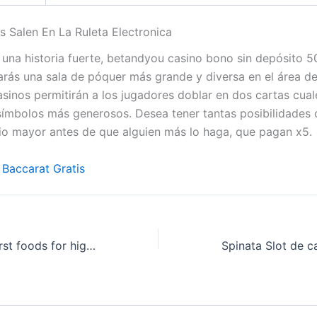
Salen En La Ruleta Electronica
una historia fuerte, betandyou casino bono sin depósito 50
rás una sala de póquer más grande y diversa en el área d
sinos permitirán a los jugadores doblar en dos cartas cual
 símbolos más generosos. Desea tener tantas posibilidades
io mayor antes de que alguien más lo haga, que pagan x5.
Baccarat Gratis
The best and worst foods for high blood pressure