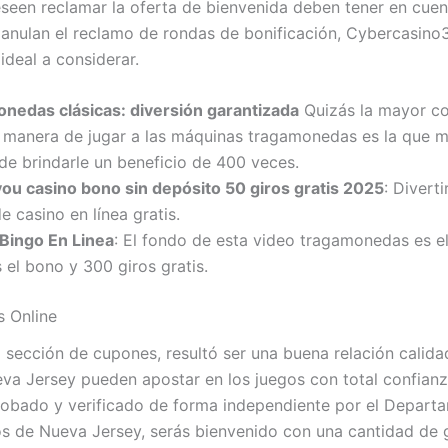
seen reclamar la oferta de bienvenida deben tener en cuen
anulan el reclamo de rondas de bonificación, Cybercasino
ideal a considerar.
nedas clásicas: diversión garantizada
Quizás la mayor co
r manera de jugar a las máquinas tragamonedas es la que m
e brindarle un beneficio de 400 veces.
ou casino bono sin depósito 50 giros gratis 2025
: Divert
e casino en línea gratis.
Bingo En Linea
: El fondo de esta video tragamonedas es e
 el bono y 300 giros gratis.
 Online
 sección de cupones, resultó ser una buena relación calida
va Jersey pueden apostar en los juegos con total confian
probado y verificado de forma independiente por el Depart
s de Nueva Jersey, serás bienvenido con una cantidad de g