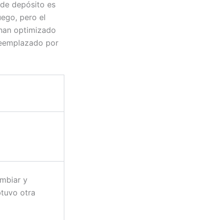
 de depósito es
uego, pero el
 han optimizado
 reemplazado por
ambiar y
btuvo otra