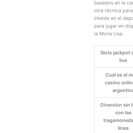
basados en la can
otra técnica para
interés en el de
para jugar en dis
la Mona Lisa.
Slots jackpot 
live
Cuál es el m
casino onlin
argentin
Diversión sin l
con las
tragamoneda
línea