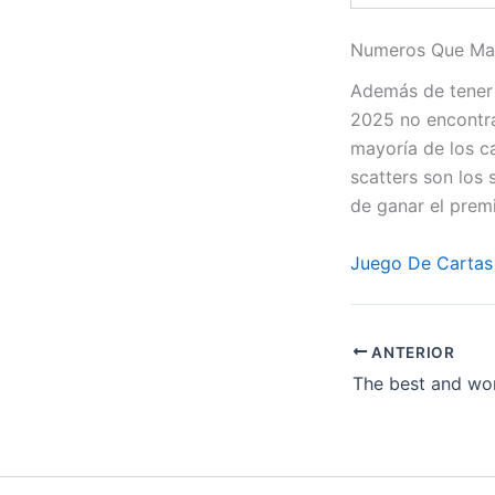
Numeros Que Mas 
Además de tener 
2025 no encontra
mayoría de los ca
scatters son los
de ganar el prem
Juego De Cartas 
ANTERIOR