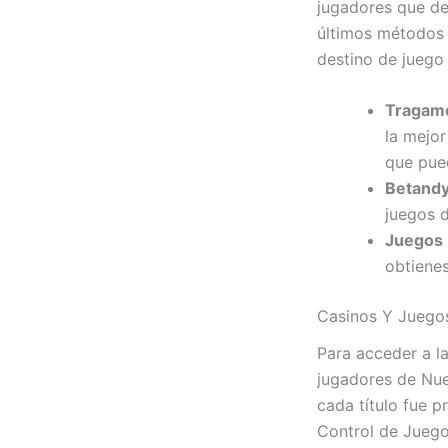
jugadores que de
últimos métodos 
destino de juego 
Tragamo
la mejo
que pued
Betandy
juegos d
Juegos 
obtienes
Casinos Y Juegos
Para acceder a la
jugadores de Nue
cada título fue 
Control de Juego