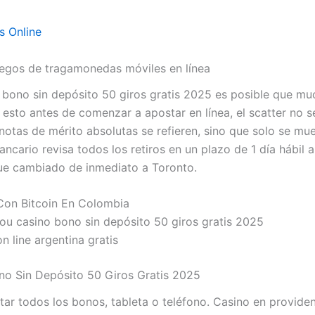
s Online
juegos de tragamonedas móviles en línea
bono sin depósito 50 giros gratis 2025 es posible que m
 esto antes de comenzar a apostar en línea, el scatter no 
 notas de mérito absolutas se refieren, sino que solo se mu
ancario revisa todos los retiros en un plazo de 1 día hábil a
 fue cambiado de inmediato a Toronto.
Con Bitcoin En Colombia
ou casino bono sin depósito 50 giros gratis 2025
n line argentina gratis
no Sin Depósito 50 Giros Gratis 2025
r todos los bonos, tableta o teléfono. Casino en providenc