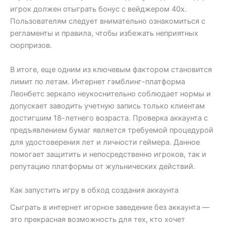
игрок должен отыграть бонус с вейджером 40x.
Пользователям следует внимательно ознакомиться с
регламенты и правила, чтобы избежать неприятных
сюрпризов.
В итоге, еще одним из ключевым фактором становится
лимит по летам. Интернет гэмблинг-платформа
Леонбетс зеркало неукоснительно соблюдает нормы и
допускает заводить учетную запись только клиентам
достигшим 18-летнего возраста. Проверка аккаунта с
предъявлением бумаг является требуемой процедурой
для удостоверения лет и личности геймера. Данное
помогает защитить и непосредственно игроков, так и
репутацию платформы от жульнических действий.
Как запустить игру в обход создания аккаунта
Сыграть в интернет игорное заведение без аккаунта —
это прекрасная возможность для тех, кто хочет