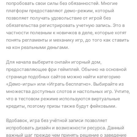
попробовать свои силы без обязанностей. Многие
платформ предоставляют демо-режим, который
позволяет получать удовольствие от игрой без
обязательства регистрировать учетную запись. Это в
частности полезным к новичков в деле, которые хотят
понять регламенты и механику игр, до того как ставить
на кон реальными деньгами.
Для начала выберите онлайн игорный дом,
предоставляющее фри геймплей. Обычно на основной
странице подобных сайтов можно найти категорию
«Демо-игры» или «Играть бесплатно». Выбирайте из
множества доступных слотов и настольных игр. Учтите,
что в тестовом режиме используются виртуальные
кредиты, поэтому призы также будут фейковыми.
Вдобавок, игра без учётной записи позволяет
испробовать дизайн и возможности ресурса. Данный
важный шаг прежде чем принять решение о заведение