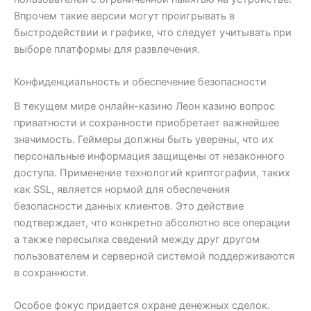
Впрочем такие версии могут проигрывать в
быстродействии и графике, что следует учитывать при
выборе платформы для развлечения.
Конфиденциальность и обеспечение безопасности
В текущем мире онлайн-казино Леон казино вопрос
приватности и сохранности приобретает важнейшее
значимость. Геймеры должны быть уверены, что их
персональные информация защищены от незаконного
доступа. Применение технологий криптографии, таких
как SSL, является нормой для обеспечения
безопасности данных клиентов. Это действие
подтверждает, что конкретно абсолютно все операции
а также пересылка сведений между друг другом
пользователем и серверной системой поддерживаются
в сохранности.
Особое фокус придается охране денежных сделок.