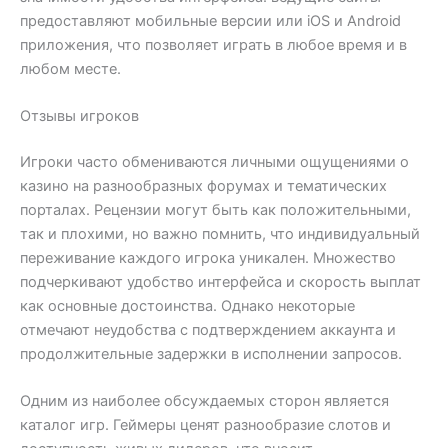
предоставляют мобильные версии или iOS и Android
приложения, что позволяет играть в любое время и в
любом месте.
Отзывы игроков
Игроки часто обмениваются личными ощущениями о
казино на разнообразных форумах и тематических
порталах. Рецензии могут быть как положительными,
так и плохими, но важно помнить, что индивидуальный
переживание каждого игрока уникален. Множество
подчеркивают удобство интерфейса и скорость выплат
как основные достоинства. Однако некоторые
отмечают неудобства с подтверждением аккаунта и
продолжительные задержки в исполнении запросов.
Одним из наиболее обсуждаемых сторон является
каталог игр. Геймеры ценят разнообразие слотов и