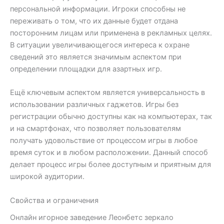
персональной информации. Игроки способны не
переживать о том, что их данные будет отдана
посторонним лицам или применена в рекламных целях.
В ситуации увеличивающегося интереса к охране
сведений это является значимым аспектом при
определении площадки для азартных игр.
Ещё ключевым аспектом является универсальность в
использовании различных гаджетов. Игры без
регистрации обычно доступны как на компьютерах, так
и на смартфонах, что позволяет пользователям
получать удовольствие от процессом игры в любое
время суток и в любом расположении. Данный способ
делает процесс игры более доступным и приятным для
широкой аудитории.
Свойства и ограничения
Онлайн игорное заведение Леонбетс зеркало