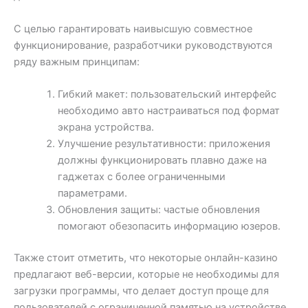
С целью гарантировать наивысшую совместное
функционирование, разработчики руководствуются
ряду важным принципам:
Гибкий макет: пользовательский интерфейс
необходимо авто настраиваться под формат
экрана устройства.
Улучшение результативности: приложения
должны функционировать плавно даже на
гаджетах с более ограниченными
параметрами.
Обновления защиты: частые обновления
помогают обезопасить информацию юзеров.
Также стоит отметить, что некоторые онлайн-казино
предлагают веб-версии, которые не необходимы для
загрузки программы, что делает доступ проще для
пользователей с ограниченной памятью на устройстве.