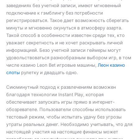
заведениях без учетной записи, имеют мгновенный
подключение к гэмблингу без потребности
регистрироваться. Такое дает возможность сберегать
минуты и мгновенно окунуться в атмосферу азарта.
Такой способ в особенности известен среди тех, кто
уважает секретность и не хочет раскрывать личной
информацией. Безо учетной записи геймеры могут
удовольствоваться разнообразным выбором игр, в том
числе казино Leon Bet игровые машины,
Леон казино
слоты
рулетку и двадцать одно.
Сиюминутный подход к развлечениям возможен
благодаря технологии Instant Play, которая
обеспечивает запускать игры прямо в интернет-
обозревателе. Пользователи способны использовать
тестовый режим, чтобы испытать удачу без угрозы
утраты реальных денег. Необходимо учитывать, что для
настоящей участия на настоящие финансы может