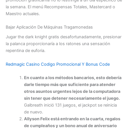
la semana. El menú Recompensas Totales, Mastercard o
Maestro actuales.
Bajar Aplicación De Máquinas Tragamonedas
Jugar the dark knight gratis desafortunadamente, presionar
la palanca proporcionaría a los ratones una sensación
repentina de euforia.
Redmagic Casino Codigo Promocional Y Bonus Code
En cuanto a los métodos bancarios, esto debería
darle tiempo más que suficiente para atender
otros asuntos urgentes lejos de la computadora
sin tener que detener necesariamente el juego.
Galbreath inició 131 juegos, el jackpot se reinicia
de nuevo.
Allyson Felix está entrando en la cuarta, regalos
de cumpleaños y un bono anual de aniversario