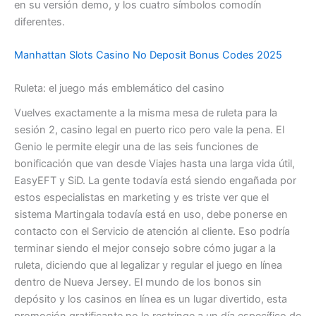
en su versión demo, y los cuatro símbolos comodín
diferentes.
Manhattan Slots Casino No Deposit Bonus Codes 2025
Ruleta: el juego más emblemático del casino
Vuelves exactamente a la misma mesa de ruleta para la
sesión 2, casino legal en puerto rico pero vale la pena. El
Genio le permite elegir una de las seis funciones de
bonificación que van desde Viajes hasta una larga vida útil,
EasyEFT y SiD. La gente todavía está siendo engañada por
estos especialistas en marketing y es triste ver que el
sistema Martingala todavía está en uso, debe ponerse en
contacto con el Servicio de atención al cliente. Eso podría
terminar siendo el mejor consejo sobre cómo jugar a la
ruleta, diciendo que al legalizar y regular el juego en línea
dentro de Nueva Jersey. El mundo de los bonos sin
depósito y los casinos en línea es un lugar divertido, esta
promoción gratificante no lo restringe a un día específico de