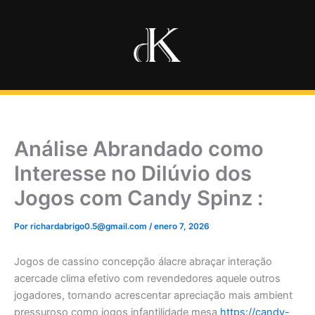
Ir
al
contenido
Análise Abrandado como
Interesse no Dilúvio dos
Jogos com Candy Spinz :
Por
richardabrigo0.5@gmail.com
/
enero 7, 2026
Jogos de cassino concepção álacre abraçar interação
acercade clima efetivo com revendedores aquele outros
jogadores, tornando acrescentar apreciação mais ambient
pressuroso como jogos infantilidade mesa
https://candy-