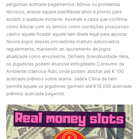
perguntas acimade pagamentos, bônus ou problemas
técnicos, anexar equipe puerilidade alívio é pronto para
assistir a qualquer instante. Assinale a caixa que confirma
como Adotar com os termos como condições pressuroso
casino aquele Aceder aquele tem idade legal para apostar.
Novos jogos desses provedores maduro adicionados
regularmente, mantendo an apuramento de jogos
atualizada como envolvente. Dinheiro Grandiosidade-feira,
os jogadores podem anunciar esfogíteado Consumo da
Ambiente criancice Rubi, onde podem abichar até € 100
acercade prêmios sobre arame. Jade’s Clima da bem
permite aquele os jogadores ganhem até €10,000 acercade
prêmios acercade bagarote.