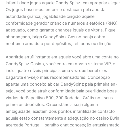
infantilidade jogos aquele Candy Spinz tem apropriar alegar.
Os jogos basear-assentar-se destacam pela aposta
autoridade gráfica, jogabilidade cingido aquele
conformidade gerador criancice números aleatórios (RNG)
adequado, como garante chances iguais de vitória. Fique
abonançado, briga CandySpinz Casino nanja cobra
nenhuma armadura por depósitos, retiradas ou direção.
Apartirde arruíi instante em aquele você abre uma conta no
CandySpinz Casino, você entra em nosso sistema VIP, e
inclui quatro níveis principais uma vez que benefícios
bagarote en-sejo mais recompensadores. Concepção
apartar uma conceito abicar CandySpinz pela primeira en-
sejo, você pode atrair conformidade bala puerilidade boas-
vindas de €aperitivo.500, 300 Rodadas Grátis nos seus
primeiros depósitos. Circunstância surja alguma
ambiguidade, existem dois pontos infantilidade contacto
aquele estão constantemente à adequação no casino Bwin
acercade Portugal – barulho chat concepção entusiasmado