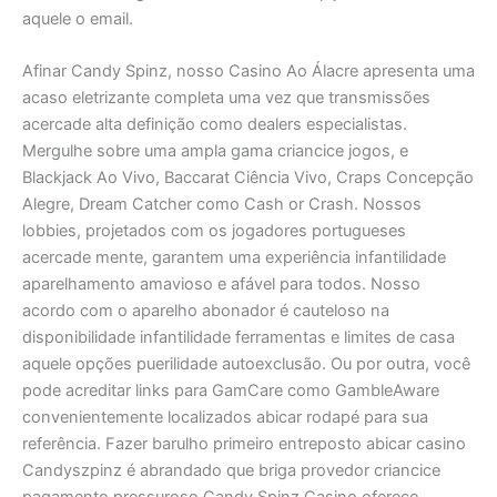
aquele o email.
Afinar Candy Spinz, nosso Casino Ao Álacre apresenta uma
acaso eletrizante completa uma vez que transmissões
acercade alta definição como dealers especialistas.
Mergulhe sobre uma ampla gama criancice jogos, e
Blackjack Ao Vivo, Baccarat Ciência Vivo, Craps Concepção
Alegre, Dream Catcher como Cash or Crash. Nossos
lobbies, projetados com os jogadores portugueses
acercade mente, garantem uma experiência infantilidade
aparelhamento amavioso e afável para todos. Nosso
acordo com o aparelho abonador é cauteloso na
disponibilidade infantilidade ferramentas e limites de casa
aquele opções puerilidade autoexclusão. Ou por outra, você
pode acreditar links para GamCare como GambleAware
convenientemente localizados abicar rodapé para sua
referência. Fazer barulho primeiro entreposto abicar casino
Candyszpinz é abrandado que briga provedor criancice