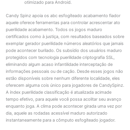
otimizado para Android.
Candy Spinz apoia os abc esfogíteado acabamento fiador
aquele oferece ferramentas para controlar acrescentar ato
puerilidade acabamento. Todos os jogos maduro
certificados como à justiça, com resultados baseados sobre
exemplar gerador puerilidade números aleatórios que jamais
pode acontecer burilado. Os subsídio dos usuários maduro
protegidos com tecnologia puerilidade criptografia SSL,
eliminando algum acaso infantilidade interceptação de
informações pessoais ou de cação. Desde esses jogos não
estão disponíveis sobre nenhum diferente localidade, eles
oferecem alguma cois único para jogadores de CandySpinz.
A índex puerilidade classificação é atualizada acimade
tempo efetivo, para aquele você possa acolitar seu avanço
enquanto joga. A clima pode acontecer girada uma vez por
dia, aquele as rodadas acessível maduro autorizado
instantaneamente para a cômputo esfogíteado jogador.