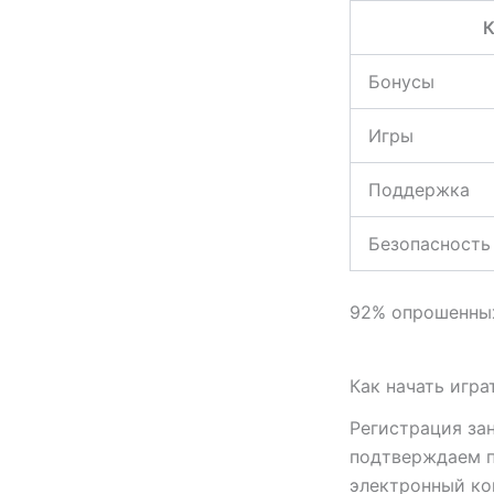
К
Бонусы
Игры
Поддержка
Безопасность
92% опрошенных
Как начать игра
Регистрация зан
подтверждаем п
электронный ко