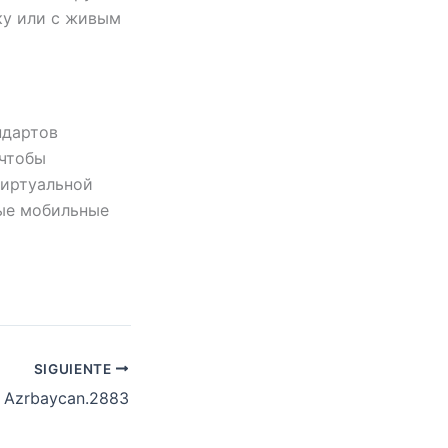
тку или с живым
ндартов
 чтобы
виртуальной
ные мобильные
SIGUIENTE
o Azrbaycan.2883