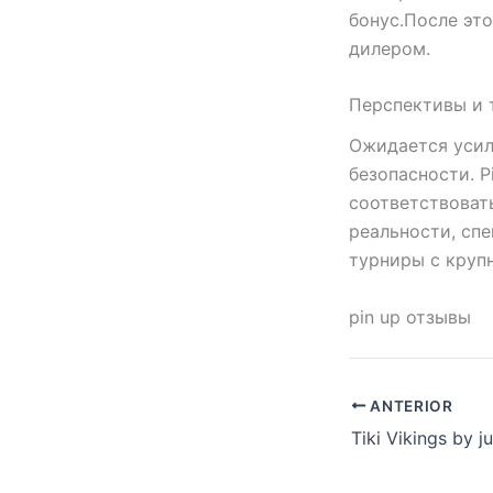
бонус.После это
дилером.
Перспективы и 
Ожидается усил
безопасности. P
соответствоват
реальности, сп
турниры с круп
pin up отзывы
ANTERIOR