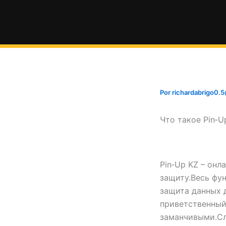
Ir
al
contenido
Por
richardabrigo0.
Что такое Pin‑U
Pin‑Up KZ – онл
защиту.Весь фун
защита данных 
приветственный
заманчивыми.Сл