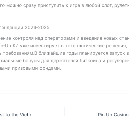
го можно сразу приступить к игре в любой слот, руле
тенденции 2024‑2025
ение контроля над операторами и введение новых ста
in‑Up KZ уже инвестирует в технологические решения,
ь требованиям.В ближайшие годы планируется запуск 
ециальные бонусы для держателей биткоина и регуляр
ными призовыми фондами.
Tiki Vikings by just to the Victory: Is actually Demo sevens high $1 deposit Online game and get Where to Wager Real
Pin Up Casin