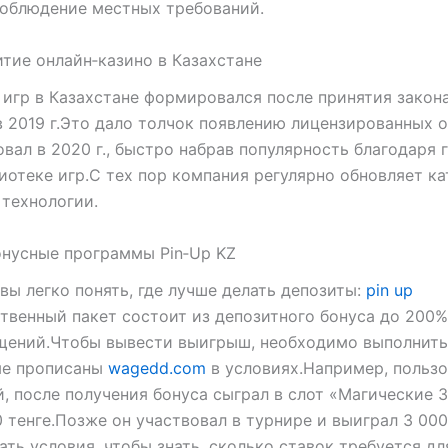
облюдение местных требований.
тие онлайн‑казино в Казахстане
 игр в Казахстане формировался после принятия закон
в 2019 г.Это дало толчок появлению лицензированных 
овал в 2020 г., быстро набрав популярность благодаря
отеке игр.С тех пор компания регулярно обновляет ка
 технологии.
онусные программы Pin‑Up KZ
ывы легко понять, где лучше делать депозиты:
pin up
твенный пакет состоит из депозитного бонуса до 200%
щений.Чтобы вывести выигрыш, необходимо выполнить
ые прописаны
wagedd.com
в условиях.Например, пользо
, после получения бонуса сыграл в слот «Магические 
 тенге.Позже он участвовал в турнире и выиграл 3 00
ать условия, чтобы знать, сколько ставок требуется д