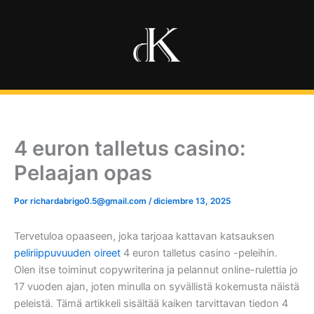
Ir
al
contenido
4 euron talletus casino:
Pelaajan opas
Por
richardabrigo0.5@gmail.com
/
diciembre 13, 2025
Tervetuloa opaaseen, joka tarjoaa kattavan katsauksen
peliriippuvuuden oireet
4 euron talletus casino -peleihin.
Olen itse toiminut copywriterina ja pelannut online-rulettia jo
17 vuoden ajan, joten minulla on syvällistä kokemusta näistä
peleistä. Tämä artikkeli sisältää kaiken tarvittavan tiedon
4