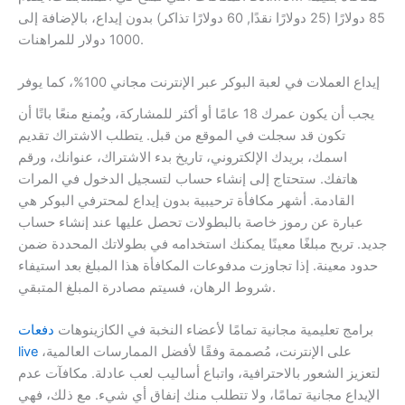
85 دولارًا (25 دولارًا نقدًا, 60 دولارًا تذاكر) بدون إيداع، بالإضافة إلى
1000 دولار للمراهنات.
إيداع العملات في لعبة البوكر عبر الإنترنت مجاني 100%، كما يوفر
يجب أن يكون عمرك 18 عامًا أو أكثر للمشاركة، ويُمنع منعًا باتًا أن
تكون قد سجلت في الموقع من قبل. يتطلب الاشتراك تقديم
اسمك، بريدك الإلكتروني، تاريخ بدء الاشتراك، عنوانك، ورقم
هاتفك. ستحتاج إلى إنشاء حساب لتسجيل الدخول في المرات
القادمة. أشهر مكافأة ترحيبية بدون إيداع لمحترفي البوكر هي
عبارة عن رموز خاصة بالبطولات تحصل عليها عند إنشاء حساب
جديد. تربح مبلغًا معينًا يمكنك استخدامه في بطولاتك المحددة ضمن
حدود معينة. إذا تجاوزت مدفوعات المكافأة هذا المبلغ بعد استيفاء
شروط الرهان، فسيتم مصادرة المبلغ المتبقي.
برامج تعليمية مجانية تمامًا لأعضاء النخبة في الكازينوهات
دفعات
على الإنترنت، مُصممة وفقًا لأفضل الممارسات العالمية،
live
لتعزيز الشعور بالاحترافية، واتباع أساليب لعب عادلة. مكافآت عدم
الإيداع مجانية تمامًا، ولا تتطلب منك إنفاق أي شيء. مع ذلك، فهي