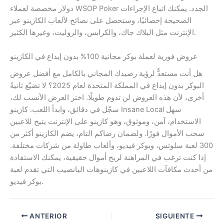
دولار مخصصة لعملاء WSOP Poker الجدد. يمكنك اتباع الإجراءات
الصحيحة إحصائيًا، وستحصل على نصائح لألعاب الكازينو عبر
الإنترنت مثل البلاك جاك، والكرابس، والروليت، وغيرها الكثير.
عروض فورية لعملة بوكر مجانية 100% بدون إيداع في الكازينو
هل أنت مستعدٌّ لرؤية رصيدك المجاني بالكامل مع أفضل عروض
البوكر بدون إيداع في المملكة المتحدة لعام 2025؟ لا تضيّع ثانيةً
أخرى، لأن هذه العروض لن تدوم طويلًا. اختر العرض الأنسب لك،
سجّل في دقائق، وابدأ اللعب. كازينو Insane Local سهل
الاستخدام، آمن، وموثوق، وهو كازينو على الإنترنت يتيح للاعبين
سحب الأموال فورًا. ولضمان رضاكم التام، يضم الكازينو أكثر من
300 لعبة سلوتس، وبوكر فيديو، وألعاب طاولة من شركات مختلفة.
إذا كنت ترغب في المراهنة لربح أموال حقيقية، يمكنك الاستفادة
من أحدث مكافآت اللاعبين في كازينوهات اليانصيب التي تقدم لعبة
بوكر فيديو.
ANTERIOR
SIGUIENTE