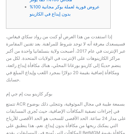
عروض فورية لعملة بوكر مجانية 100%
بدون إيداع في الكازينو
إذا استفدت من هذا العرض أو كنت من رواد سكاي فيغاس،
فسيسعدك معرفة أنه لا توجد شروط للمراهنة. بعد تقنين المقامرة
عبر الإنترنت في عام 2017، أصبحت ولاية بنسلفانيا واحدة من أكبر
مراكز الكازينوهات على الإنترنت في الولايات المتحدة.
لكل من
ينضم حديثًا إلى كازينو بورغاتا المحلي، هناك مكافأة إيداع رائعة،
ومكافأة إضافية بقيمة 20 دولارًا بمجرد اللعب وإيداع المبلغ في
حسابك.
بوكر كازينو بيت إم جي إم
تتمتع ACR بسمعة طيبة في مجال الموثوقية، وتتجلى ذلك بوضوح
في إجراءات تصفية المكافآت الإضافية، حيث تُجرى المسابقات
على مدار 24 ساعة. الحد الأقصى للسحب هو الحد الأقصى للأرباح
التي يمكنك ربحها من مكافأة بدون إيداع. نعم، هذا ينطبق على
المكافآت التي تُمنح في المسابقات. يقدم BetMGM مكافأة بقيمة