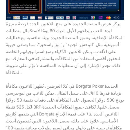
يركز عرض المنصة الجديدة على منح اللاعبين الجدد فرصةً مميزةً
لبدء اللعب بإيداعهم الأول. لديك 60 يومًا لاستكمال متطلبات
المكافأة الإضافية، وتتميز المنصة الجديدة ببيئة تنافسية مع فعاليات
أسبوعية مثل "الوحش الجديد" و"ابقَ واسحق"، مما يضفي حيويةً
على الألعاب. يمكن للاعبين الأذكياء وضع استراتيجياتهم الخاصة
لتحقيق أقصى استفادة من المكافآت والمشاركة في المعارك. مع
ذلك، تجدر الإشارة إلى أن متطلبات المنافسة لا تؤثر على شروط
المكافأة.
في كلا العرضين، يُظهر اللاعبون مكافأة Borgata Poker الجديدة
بزيادة قدرها 10%. على سبيل المثال، يمكن للاعب من نيوجيرسي
يودع 500 دولار الحصول على المكافأة على دفعات بقيمة 50 دولارًا
لكل 525 نقطة BRP يحصل عليها. تُكافئ جميع المكافآت الجديدة
التي يقدمها كازينو Borgata اللاعبين الجدد بناءً على قيمة الإيداع
الأساسي. علاوة على ذلك، يحصل اللاعبون الذين يُقدمون أحدث
مكافأة ترحيبية على دخول مجاني لسبع بطولات مجانية بقيمة 100